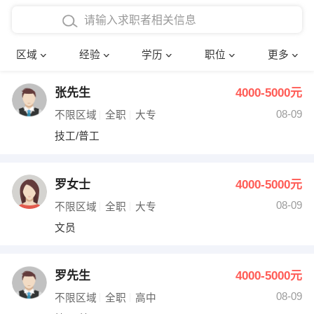
在校学生工作经验
本科
行政后勤
建筑装潢
确定
区域
经验
学历
职位
更多
三年以上工作经验
硕士
销售岗位
教师
张先生
4000-5000元
四年以上工作经验
博士
文员
护士
08-09
不限区域
全职
大专
五年以上工作经验
财务会计
传单派发
技工/普工
十年以上工作经验
超市零售
促销导购
罗女士
4000-5000元
网络IT
保健按摩
08-09
不限区域
全职
大专
文员
快递员
前台接待
收银员
技术员/工程师
罗先生
4000-5000元
08-09
水电/机修
部门经理
不限区域
全职
高中